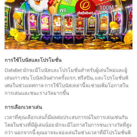
การใช้โบนัสและโปรโมชั่น
DafaBet มักจะมีโบนัสและโปรโมชั่นสำหรับผู้เล่นใหม่และผู้
เล่นเก่า เช่น โบนัสเงินฝากครั้งแรก, ฟรีสปิน, และโปรโมชั่นพิ
เศษในช่วงเทศกาล การใช้โบนัสเหล่านี้จะช่วยเพิ่มโอกาสใน
การเล่นและชนะรางวัลมากขึ้น
การเลือกเวลาเล่น
เวลาที่คุณเลือกเล่นก็มีผลต่อประสบการณ์ในการเล่นเช่นกัน
โดยในช่วงที่มีผู้เล่นน้อย มักจะมีโอกาสในการชนะรางวัลที่สูง
กว่า นอกจากนี้ คุณอาจจะลองเล่นในช่วงเวลาที่มีโปรโมชั่นพิ