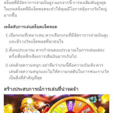
สล็อตที่มีอัตราการจ่ายเงินสูง นอกจากนี้ การลงเดิมพันสูงสุด
ในเกมสล็อตที่มีแจ็คพอตจะทำให้คุณมีโอกาสลุ้นรางวัลใหญ่
มากขึ้น
เคล็ดลับการเล่นสล็อตแจ็คพอต
เลือกเกมที่เหมาะสม
: ควรเลือกเกมที่มีอัตราการจ่ายเงินสูง
และมีรางวัลแจ็คพอตที่น่าสนใจ
ตั้งงบประมาณ
: ควรกำหนดงบประมาณในการเล่นแต่ละ
ครั้งเพื่อหลีกเลี่ยงการเสียเงินมากเกินไป
เล่นด้วยความสนุก
: อย่าลืมว่าเกมนี้คือความบันเทิง ควร
เล่นด้วยความสนุกและไม่ให้ความกดดันในการชนะรางวัล
เป็นสิ่งที่สำคัญที่สุด
สร้างประสบการณ์การเล่นที่น่าจดจำ