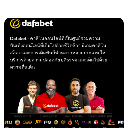
Dafabet
- คาสิโนออนไลน์ที่เป็นศูนย์รวมความ
บันเทิงออนไลน์ที่เต็มไปด้วยชีวิตชีวา มีเกมคาสิโน
สล็อต และการเดิมพันกีฬาหลากหลายประเภท ให้
บริการด้วยความปลอดภัย ยุติธรรม และเต็มไปด้วย
ความตื่นเต้น