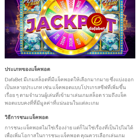
ประเภทของแจ็คพอต
DafaBet มีเกมสล็อตที่มีแจ็คพอตให้เลือกมากมาย ซึ่งแบ่งออก
เป็นหลายประเภท เช่น แจ็คพอตแบบโปรเกรสซีฟที่เพิ่มขึ้น
เรื่อย ๆ ตามจำนวนผู้เล่นที่เข้ามาเล่นเกมสล็อต รวมถึงแจ็ค
พอตแบบคงที่ที่มีมูลค่าที่แน่นอนในแต่ละเกม
วิธีการชนะแจ็คพอต
การชนะแจ็คพอตไม่ใช่เรื่องง่าย แต่ก็ไม่ใช่เรื่องที่เป็นไปไม่ได้
เพื่อเพิ่มโอกาสในการชนะแจ็คพอต คุณควรเลือกเล่นเกม