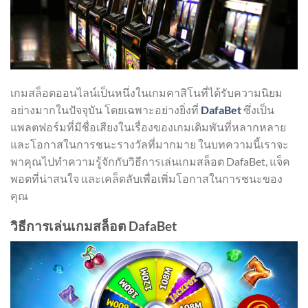
เกมสล็อตออนไลน์เป็นหนึ่งในเกมคาสิโนที่ได้รับความนิยม
อย่างมากในปัจจุบัน โดยเฉพาะอย่างยิ่งที่
DafaBet
ซึ่งเป็น
แพลตฟอร์มที่มีชื่อเสียงในเรื่องของเกมเดิมพันที่หลากหลาย
และโอกาสในการชนะรางวัลที่มากมาย ในบทความนี้เราจะ
พาคุณไปทำความรู้จักกับวิธีการเล่นเกมสล็อต DafaBet, แจ็ค
พอตที่น่าสนใจ และเคล็ดลับเพื่อเพิ่มโอกาสในการชนะของ
คุณ
วิธีการเล่นเกมสล็อต DafaBet