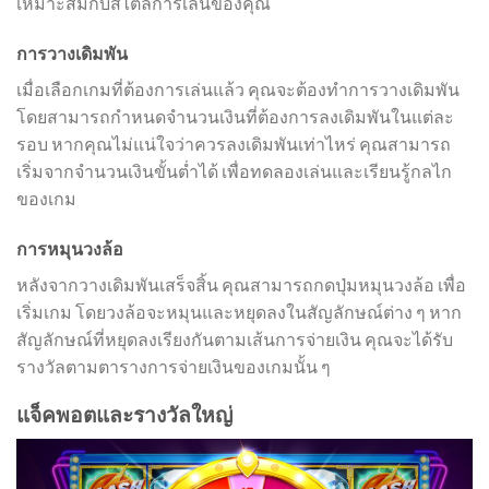
เหมาะสมกับสไตล์การเล่นของคุณ
การวางเดิมพัน
เมื่อเลือกเกมที่ต้องการเล่นแล้ว คุณจะต้องทำการวางเดิมพัน
โดยสามารถกำหนดจำนวนเงินที่ต้องการลงเดิมพันในแต่ละ
รอบ หากคุณไม่แน่ใจว่าควรลงเดิมพันเท่าไหร่ คุณสามารถ
เริ่มจากจำนวนเงินขั้นต่ำได้ เพื่อทดลองเล่นและเรียนรู้กลไก
ของเกม
การหมุนวงล้อ
หลังจากวางเดิมพันเสร็จสิ้น คุณสามารถกดปุ่มหมุนวงล้อ เพื่อ
เริ่มเกม โดยวงล้อจะหมุนและหยุดลงในสัญลักษณ์ต่าง ๆ หาก
สัญลักษณ์ที่หยุดลงเรียงกันตามเส้นการจ่ายเงิน คุณจะได้รับ
รางวัลตามตารางการจ่ายเงินของเกมนั้น ๆ
แจ็คพอตและรางวัลใหญ่