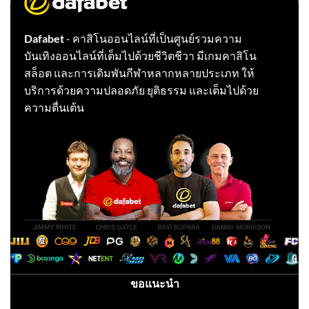
Dafabet
- คาสิโนออนไลน์ที่เป็นศูนย์รวมความ
บันเทิงออนไลน์ที่เต็มไปด้วยชีวิตชีวา มีเกมคาสิโน
สล็อต และการเดิมพันกีฬาหลากหลายประเภท ให้
บริการด้วยความปลอดภัย ยุติธรรม และเต็มไปด้วย
ความตื่นเต้น
ขอแนะนำ