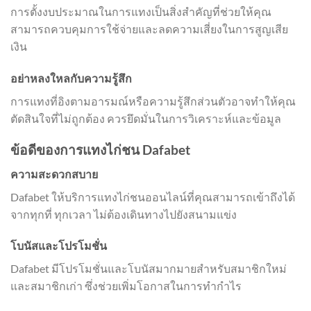
การตั้งงบประมาณในการแทงเป็นสิ่งสำคัญที่ช่วยให้คุณ
สามารถควบคุมการใช้จ่ายและลดความเสี่ยงในการสูญเสีย
เงิน
อย่าหลงใหลกับความรู้สึก
การแทงที่อิงตามอารมณ์หรือความรู้สึกส่วนตัวอาจทำให้คุณ
ตัดสินใจที่ไม่ถูกต้อง ควรยึดมั่นในการวิเคราะห์และข้อมูล
ข้อดีของการแทงไก่ชน Dafabet
ความสะดวกสบาย
Dafabet ให้บริการแทงไก่ชนออนไลน์ที่คุณสามารถเข้าถึงได้
จากทุกที่ ทุกเวลา ไม่ต้องเดินทางไปยังสนามแข่ง
โบนัสและโปรโมชั่น
Dafabet มีโปรโมชั่นและโบนัสมากมายสำหรับสมาชิกใหม่
และสมาชิกเก่า ซึ่งช่วยเพิ่มโอกาสในการทำกำไร