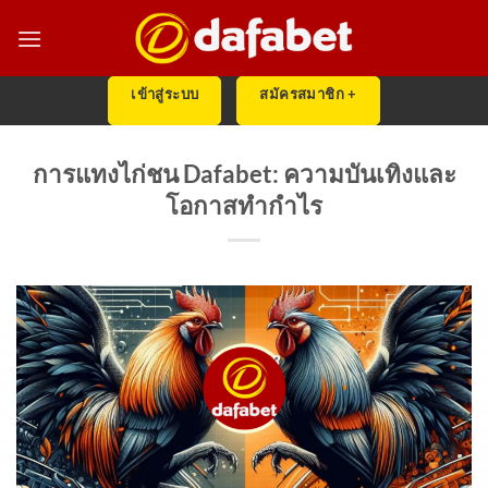
Chuyển
đến
nội
dung
เข้าสู่ระบบ
สมัครสมาชิก +
การแทงไก่ชน Dafabet: ความบันเทิงและ
โอกาสทำกำไร